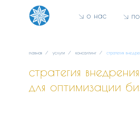
о нас
по
главная
/
услуги
/
консалтинг
/
стратегия внедр
стратегия внедрения
для оптимизации би