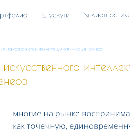
диагностик
ртфолио
услуги
ения искусственного интеллекта для оптимизации бизнеса
 искусственного интеллек
знеса
многие на рынке воспринима
как точечную, единовременну