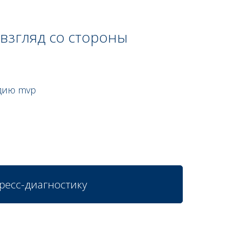
 взгляд со стороны
адию mvp
пресс-диагностику