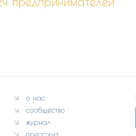
реч предпринимателей
о нас
сообщество
журнал
пресс-кит