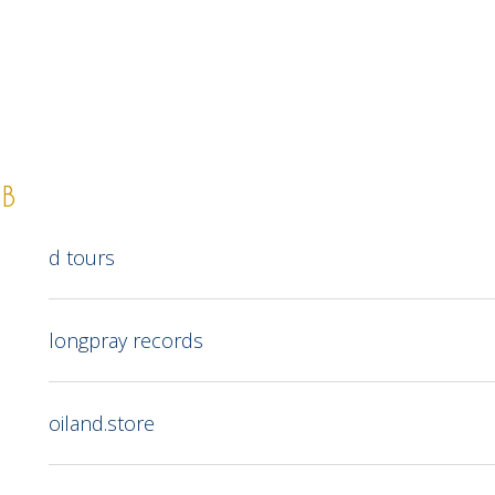
в
d tours
longpray records
oiland.store