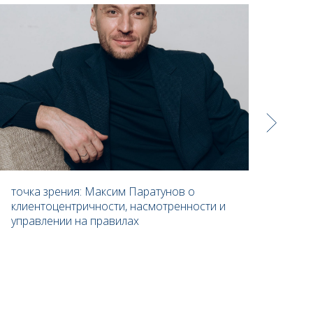
точка зрения: Максим Паратунов о
Еле
клиентоцентричности, насмотренности и
и п
управлении на правилах