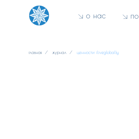
о нас
по
главная
/
журнал
/
ценности iliveglobally