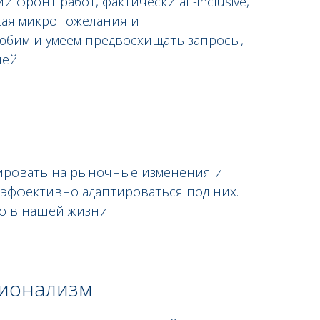
 фронт работ, фактически all-inclusive,
щая микропожелания и
юбим и умеем предвосхищать запросы,
ей.
гировать на рыночные изменения и
эффективно адаптироваться под них.
о в нашей жизни.
сионализм