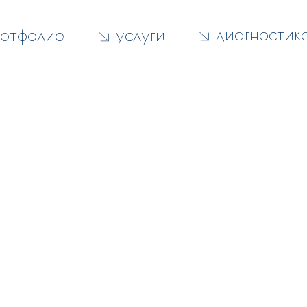
диагностик
ртфолио
услуги