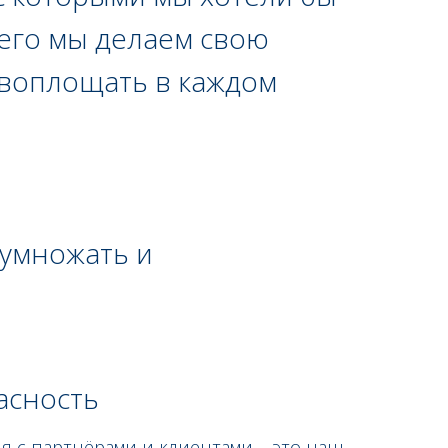
чего мы делаем свою
я воплощать в каждом
еумножать и
асность
 с партнёрами и клиентами – это наш