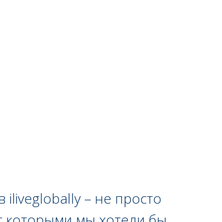
iliveglobally – не просто
с которыми мы хотели бы