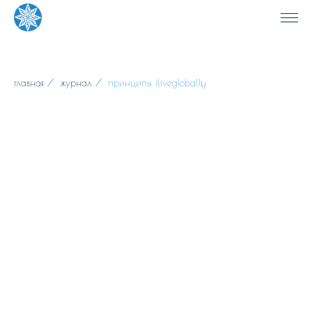
главная
/
журнал
/
принципы iliveglobally